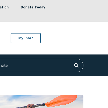
ation
Donate Today
MyChart
ite
Click to searc