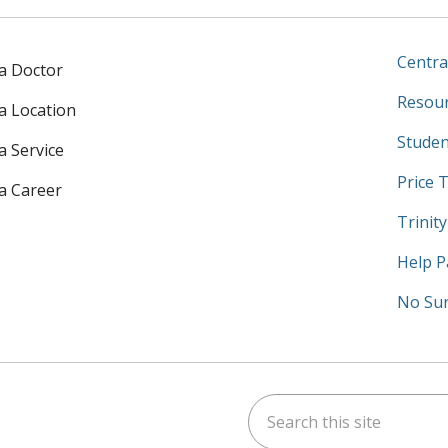
Centra
 a Doctor
Resour
 a Location
Studen
a Service
Price 
 a Career
Trinit
Help P
No Sur
Search this site
am
kedIn
on YouTube
 us on X