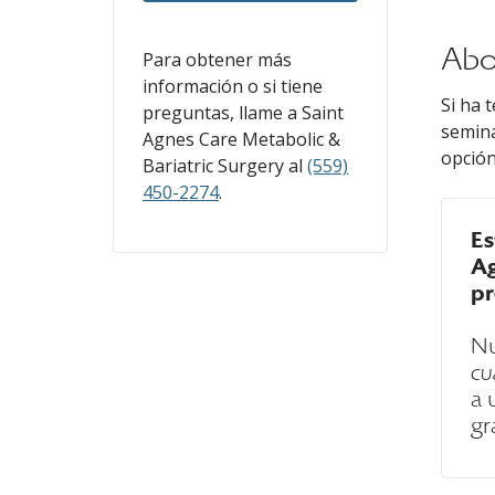
Abo
Para obtener más
información o si tiene
Si ha 
preguntas, llame a
Saint
semina
Agnes Care Metabolic &
opción
Bariatric Surgery
al
(559)
450-2274
.
Es
Ag
pr
Nu
cu
a 
gr