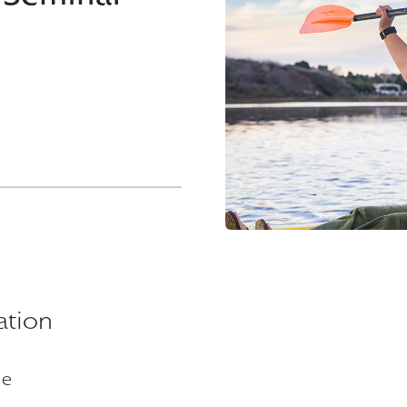
ation
ne